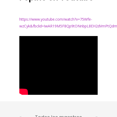
https://www.youtube.com/watch?v=75Wfe-
wzCyk&fbclid=IwAR19M5F8Qp9tONnbpL8EH2dVmPtQdm