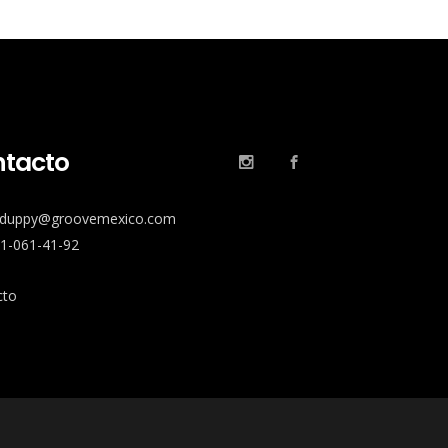
tacto
: duppy@groovemexico.com
11-061-41-92
cto