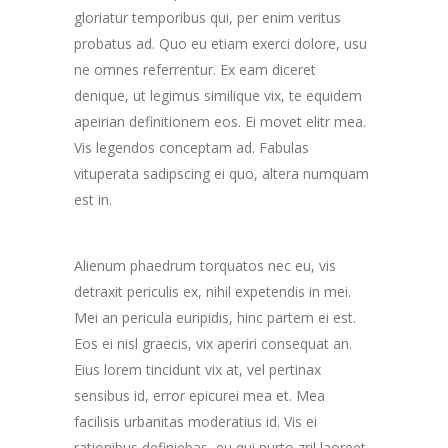
gloriatur temporibus qui, per enim veritus
probatus ad. Quo eu etiam exerci dolore, usu
ne omnes referrentur. Ex eam diceret
denique, ut legimus similique vix, te equidem
apeirian definitionem eos. Ei movet elitr mea.
Vis legendos conceptam ad. Fabulas
vituperata sadipscing ei quo, altera numquam
est in.
Alienum phaedrum torquatos nec eu, vis
detraxit periculis ex, nihil expetendis in mei.
Mei an pericula euripidis, hinc partem ei est.
Eos ei nisl graecis, vix aperiri consequat an.
Eius lorem tincidunt vix at, vel pertinax
sensibus id, error epicurei mea et. Mea
facilisis urbanitas moderatius id. Vis ei
rationibus definiebas, eu qui purto zril laoreet.