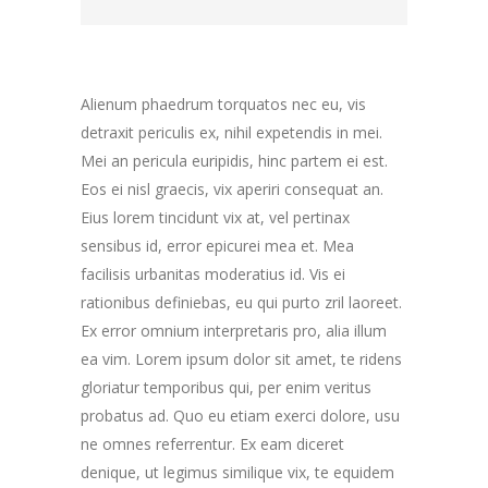
Alienum phaedrum torquatos nec eu, vis
detraxit periculis ex, nihil expetendis in mei.
Mei an pericula euripidis, hinc partem ei est.
Eos ei nisl graecis, vix aperiri consequat an.
Eius lorem tincidunt vix at, vel pertinax
sensibus id, error epicurei mea et. Mea
facilisis urbanitas moderatius id. Vis ei
rationibus definiebas, eu qui purto zril laoreet.
Ex error omnium interpretaris pro, alia illum
ea vim. Lorem ipsum dolor sit amet, te ridens
gloriatur temporibus qui, per enim veritus
probatus ad. Quo eu etiam exerci dolore, usu
ne omnes referrentur. Ex eam diceret
denique, ut legimus similique vix, te equidem