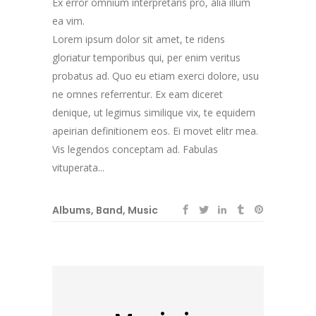
Ex error omnium interpretaris pro, alia illum
ea vim.
Lorem ipsum dolor sit amet, te ridens
gloriatur temporibus qui, per enim veritus
probatus ad. Quo eu etiam exerci dolore, usu
ne omnes referrentur. Ex eam diceret
denique, ut legimus similique vix, te equidem
apeirian definitionem eos. Ei movet elitr mea.
Vis legendos conceptam ad. Fabulas
vituperata...
Albums
,
Band
,
Music