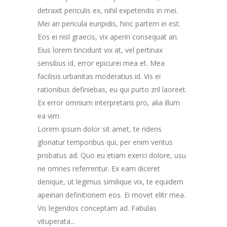
detraxit periculis ex, nihil expetendis in mei.
Mei an pericula euripidis, hinc partem ei est.
Eos ei nisl graecis, vix aperiri consequat an.
Eius lorem tincidunt vix at, vel pertinax
sensibus id, error epicurei mea et. Mea
facilisis urbanitas moderatius id. Vis ei
rationibus definiebas, eu qui purto zril laoreet.
Ex error omnium interpretaris pro, alia illum
ea vim.
Lorem ipsum dolor sit amet, te ridens
gloriatur temporibus qui, per enim veritus
probatus ad. Quo eu etiam exerci dolore, usu
ne omnes referrentur. Ex eam diceret
denique, ut legimus similique vix, te equidem
apeirian definitionem eos. Ei movet elitr mea.
Vis legendos conceptam ad. Fabulas
vituperata...