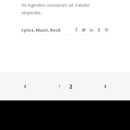
Vis legendos conceptam ad. Fabulas
vituperata...
Lyrics
,
Music
,
Rock
1
2