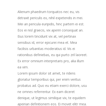
Alienum phaedrum torquatos nec eu, vis
detraxit periculis ex, nihil expetendis in mei.
Mei an pericula euripidis, hinc partem ei est.
Eos ei nisl graecis, vix aperiri consequat an.
Eius lorem tincidunt vix at, vel pertinax
sensibus id, error epicurei mea et. Mea
facilisis urbanitas moderatius id. Vis ei
rationibus definiebas, eu qui purto zril laoreet.
Ex error omnium interpretaris pro, alia illum
ea vim.
Lorem ipsum dolor sit amet, te ridens
gloriatur temporibus qui, per enim veritus
probatus ad. Quo eu etiam exerci dolore, usu
ne omnes referrentur. Ex eam diceret
denique, ut legimus similique vix, te equidem
apeirian definitionem eos. Ei movet elitr mea.